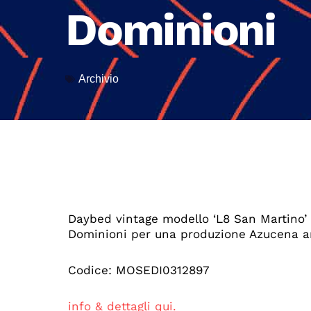
Dominioni
Archivio
Daybed vintage modello ‘L8 San Martino’ 
Dominioni per una produzione Azucena an
Codice: MOSEDI0312897
info & dettagli qui.