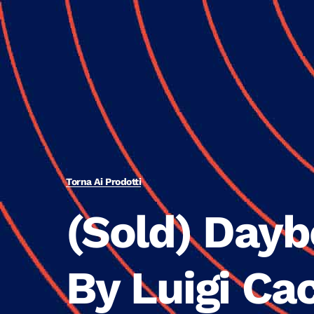
Torna Ai Prodotti
(Sold) Dayb
By Luigi Ca