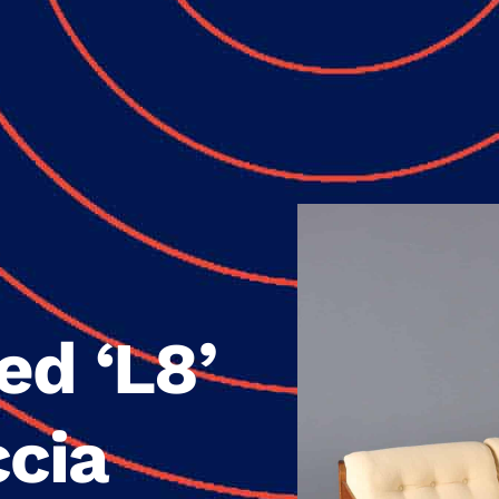
ed ‘L8’
ccia