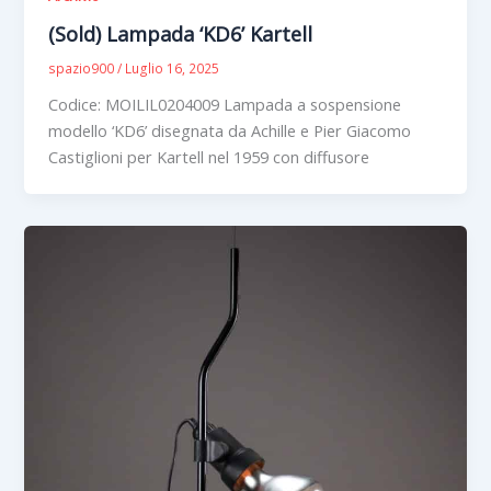
(Sold) Lampada ‘KD6’ Kartell
spazio900
/
Luglio 16, 2025
Codice: MOILIL0204009 Lampada a sospensione
modello ‘KD6’ disegnata da Achille e Pier Giacomo
Castiglioni per Kartell nel 1959 con diffusore