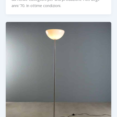
anni ’70. In ottime condizioni.