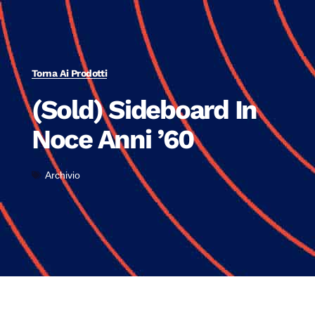
Torna Ai Prodotti
(Sold) Sideboard In
Noce Anni ’60
Archivio