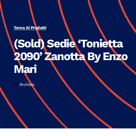
Torna Ai Prodotti
(Sold) Sedie ‘Tonietta
2090’ Zanotta By Enzo
Mari
Archivio