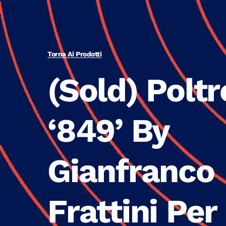
Torna Ai Prodotti
(Sold) Polt
‘849’ By
Gianfranco
Frattini Per