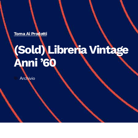
Torna Ai Prodotti
(Sold) Libreria Vintage
Anni ’60
Archivio