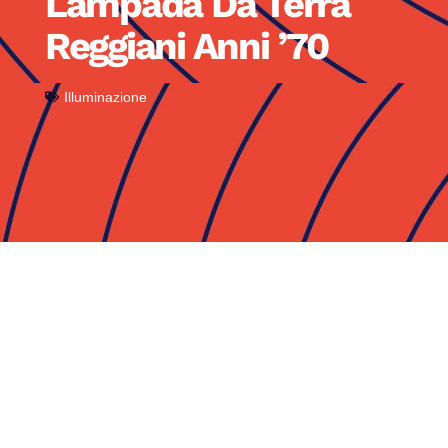
Lampada Da Terra
Reggiani Anni ’70
Illuminazione