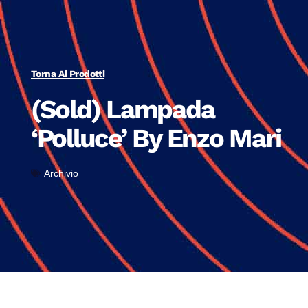
Torna Ai Prodotti
(Sold) Lampada
‘Polluce’ By Enzo Mari
Archivio