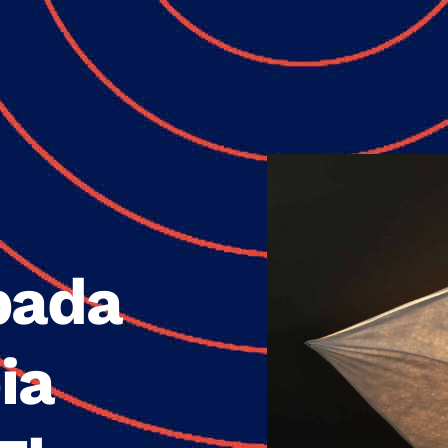
pada
ia