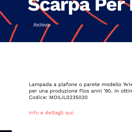
Scarpa Per 
Archivio
Lampada a plafone o parete modello ‘Arie
per una produzione Flos anni ’90. In otti
Codice: MOILIL0235020
Info e dettagli qui.