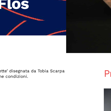
Flos
P
tte’ disegnata da Tobia Scarpa
me condizioni.