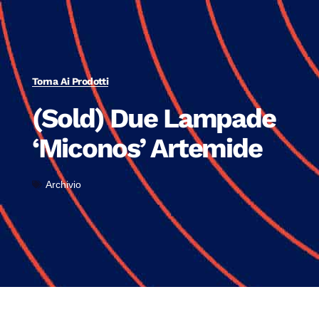
Torna Ai Prodotti
(Sold) Due Lampade
‘Miconos’ Artemide
Archivio