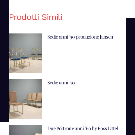
Prodotti Simili
Sedie anni ’50 produzione Jansen
Sedie anni ’70
Due Poltrone anni ’60 by Ross Littel