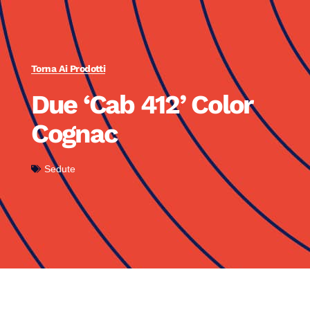
Torna Ai Prodotti
Due ‘Cab 412’ Color
Cognac
Sedute