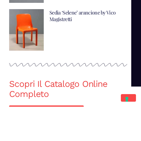
Sedia ‘Selene’ arancione by Vico
Magistretti
Scopri Il Catalogo Online
Completo
Catalogo Di Mano in Mano