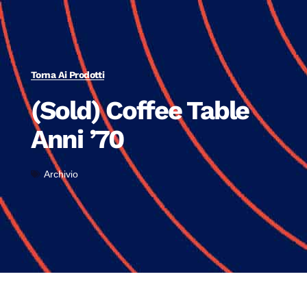
Torna Ai Prodotti
(Sold) Coffee Table
Anni ’70
Archivio