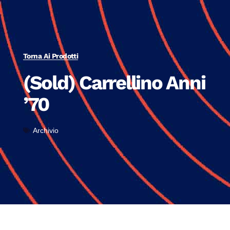
Torna Ai Prodotti
(Sold) Carrellino Anni
’70
Archivio