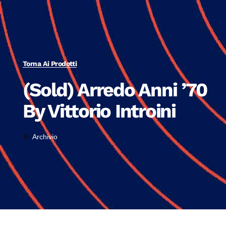
Torna Ai Prodotti
(Sold) Arredo Anni ’70
By Vittorio Introini
Archivio