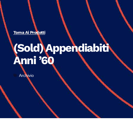
Torna Ai Prodotti
(Sold) Appendiabiti
Anni ’60
Archivio