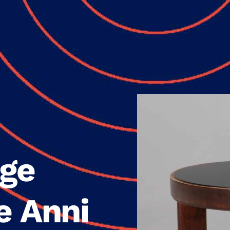
age
e Anni