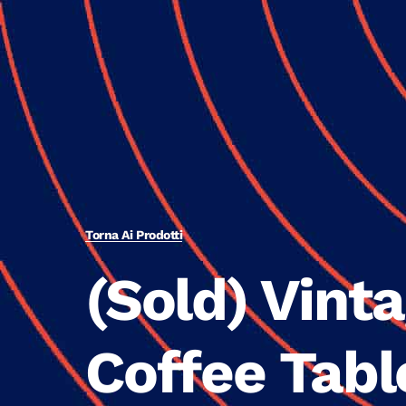
Torna Ai Prodotti
(Sold) Vint
Coffee Tabl