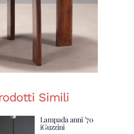
rodotti Simili
Lampada anni ’70
iGuzzini