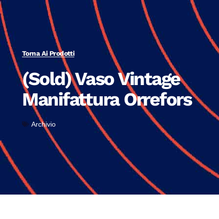
Torna Ai Prodotti
(Sold) Vaso Vintage
Manifattura Orrefors
Archivio