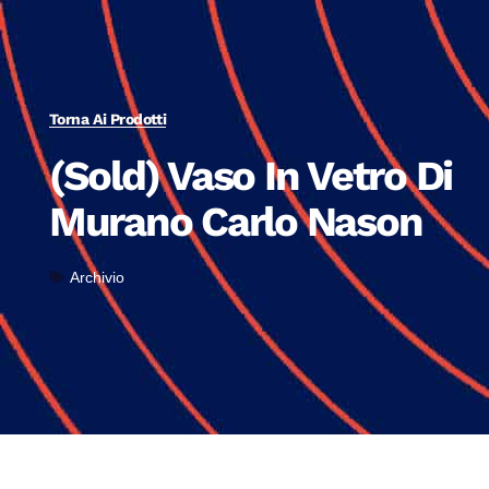
Torna Ai Prodotti
(Sold) Vaso In Vetro Di
Murano Carlo Nason
Archivio