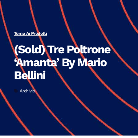
Torna Ai Prodotti
(Sold) Tre Poltrone
‘Amanta’ By Mario
Bellini
Archivio