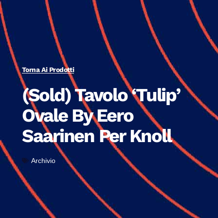
Torna Ai Prodotti
(Sold) Tavolo ‘Tulip’
Ovale By Eero
Saarinen Per Knoll
Archivio