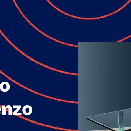
lo
enzo