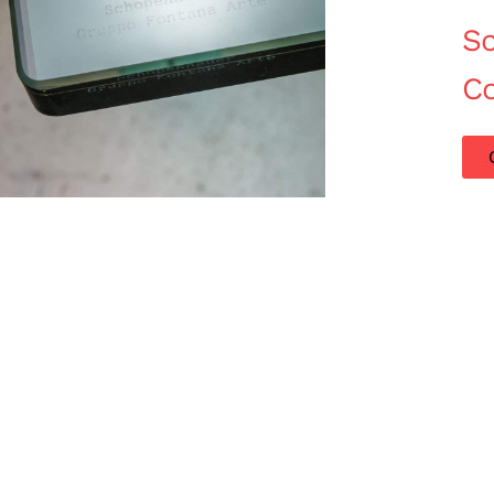
Sc
C
Acquisto Modernariato