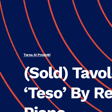
Torna Ai Prodotti
(Sold) Tavo
‘Teso’ By R