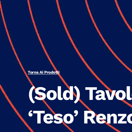
Torna Ai Prodotti
(Sold) Tavo
‘Teso’ Renz