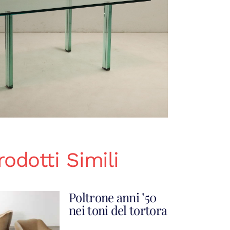
rodotti Simili
Poltrone anni ’50
nei toni del tortora