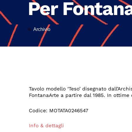
Per Fontan
Archivio
Tavolo modello ‘Teso’ disegnato dall’Arch
FontanaArte a partire dal 1985. In ottime c
Codice: MOTATA0246547
Info & dettagli