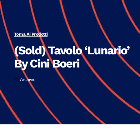
Torna Ai Prodotti
(Sold) Tavolo ‘Lunario’
By Cini Boeri
Archivio