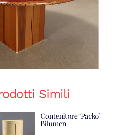
rodotti Simili
Contenitore ‘Packo’
Bilumen