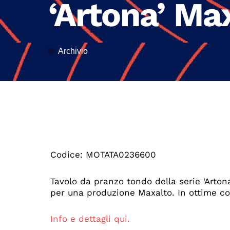
‘Artona’ Ma
Archivio
Codice: MOTATA0236600
Tavolo da pranzo tondo della serie ‘Arton
per una produzione Maxalto. In ottime con
Info e dettagli qui.