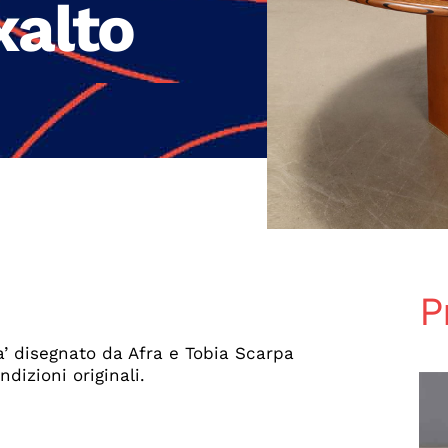
xalto
P
a’ disegnato da Afra e Tobia Scarpa
dizioni originali.