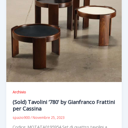
Archivio
(Sold) Tavolini ‘780’ by Gianfranco Frattini
per Cassina
spazio900
/
Novembre 25, 2023
Codice: MOTATA0195954 Set di quattro tavolini a