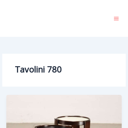
Vai
al
contenuto
Tavolini 780