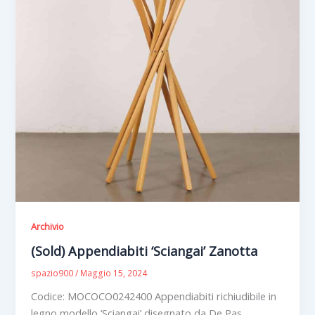
Archivio
(Sold) Appendiabiti ‘Sciangai’ Zanotta
spazio900
/
Maggio 15, 2024
Codice: MOCOCO0242400 Appendiabiti richiudibile in
legno modello ‘Sciangai’ disegnato da De Pas,