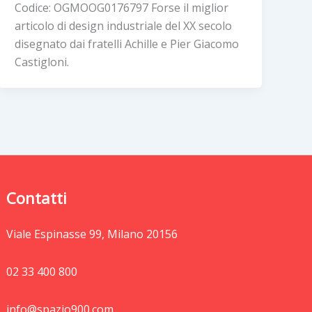
Codice: OGMOOG0176797 Forse il miglior
articolo di design industriale del XX secolo
disegnato dai fratelli Achille e Pier Giacomo
Castigloni.
Contatti
Viale Espinasse 99, Milano 20156
02 33 400 800
info@spazio900.com