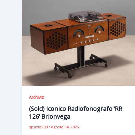
Archivio
(Sold) Iconico Radiofonografo ‘RR
126’ Brionvega
spazio900
/
Agosto 14, 2025