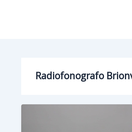
Vai
al
contenuto
Radiofonografo Brion