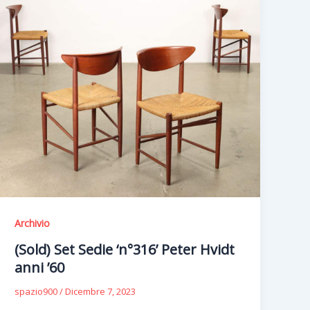
Archivio
(Sold) Set Sedie ‘n°316’ Peter Hvidt
anni ’60
spazio900
/
Dicembre 7, 2023