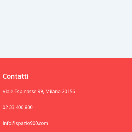
Contatti
Viale Espinasse 99, Milano 20156
02 33 400 800
info@spazio900.com