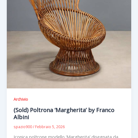
Archivio
(Sold) Poltrona ‘Margherita’ by Franco
Albini
spazio900
/
Febbraio 5, 2026
Iconica poltrone modello ‘Margherita’ disegnata da