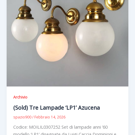
Archivio
(Sold) Tre Lampade ‘LP1’ Azucena
spazio900
/
Febbraio 14, 2026
Codice: MOILIL0307252 Set di lampade anni ’60
modello ‘LP1’ disegnate da Luigi Caccia Dominioni e