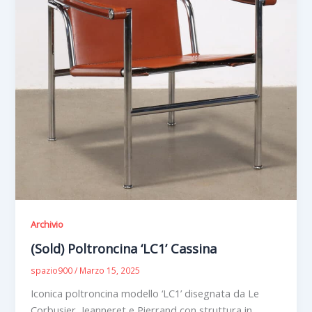
Archivio
(Sold) Poltroncina ‘LC1’ Cassina
spazio900
/
Marzo 15, 2025
Iconica poltroncina modello ‘LC1’ disegnata da Le
Corbusier, Jeanneret e Pierrand con struttura in