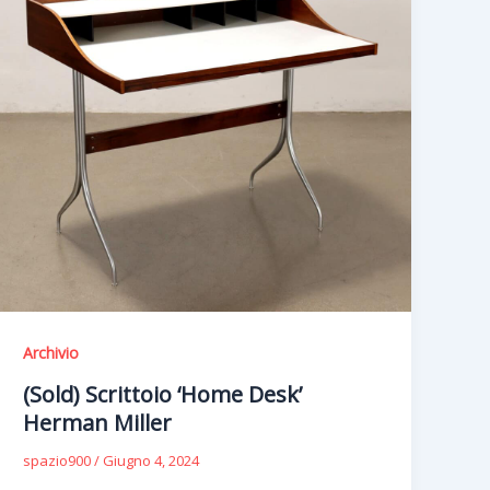
Archivio
(Sold) Scrittoio ‘Home Desk’
Herman Miller
spazio900
/
Giugno 4, 2024