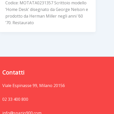
Codice: MOTATA0231357 Scrittoio modello
‘Home Desk’ disegnato da George Nelson e
prodotto da Herman Miller negli anni ’60
’70. Restaurato
Contatti
Viale Espinasse 99, Milano 20156
02 33 400 800
info@spazio900.com