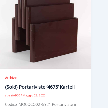
Archivio
(Sold) Portariviste ‘4675’ Kartell
spazio900
/
Maggio 23, 2025
Codice: MOCOCO0275921 Portariviste in