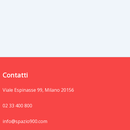
Contatti
Viale Espinasse 99, Milano 20156
02 33 400 800
info@spazio900.com