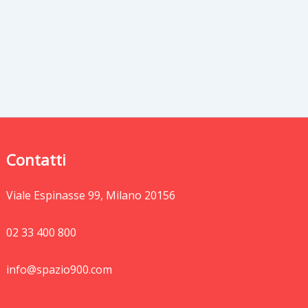
Contatti
Viale Espinasse 99, Milano 20156
02 33 400 800
info@spazio900.com