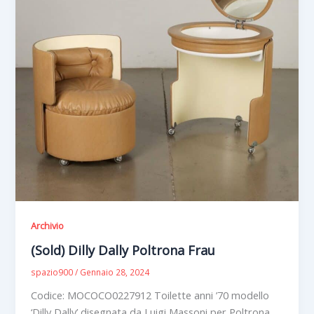
Archivio
(Sold) Dilly Dally Poltrona Frau
spazio900
/
Gennaio 28, 2024
Codice: MOCOCO0227912 Toilette anni ’70 modello
‘Dilly Dally’ disegnata da Luigi Massoni per Poltrona