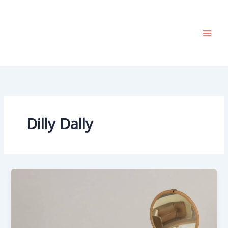
Vai
al
contenuto
Dilly Dally