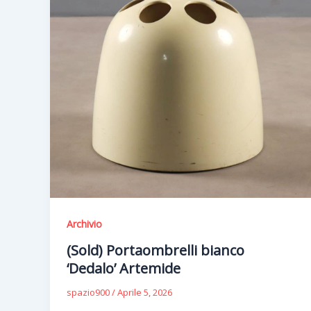
Archivio
(Sold) Portaombrelli bianco
‘Dedalo’ Artemide
spazio900
/
Aprile 5, 2026