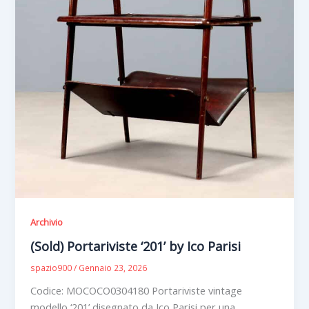
Archivio
(Sold) Portariviste ‘201’ by Ico Parisi
spazio900
/
Gennaio 23, 2026
Codice: MOCOCO0304180 Portariviste vintage
modello ‘201’ disegnato da Ico Parisi per una