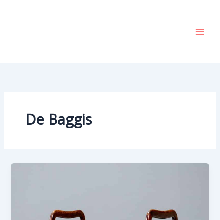
Vai
al
contenuto
De Baggis