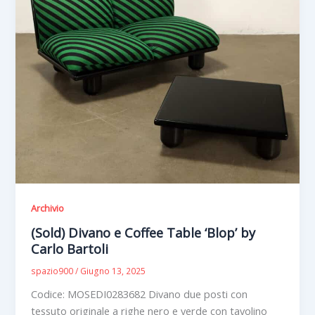
Archivio
(Sold) Divano e Coffee Table ‘Blop’ by
Carlo Bartoli
spazio900
/
Giugno 13, 2025
Codice: MOSEDI0283682 Divano due posti con
tessuto originale a righe nero e verde con tavolino