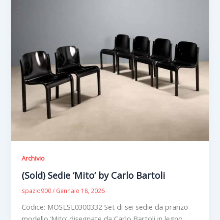
Archivio
(Sold) Sedie ‘Mito’ by Carlo Bartoli
spazio900
/
Gennaio 18, 2026
Codice: MOSESE0300332 Set di sei sedie da pranzo
modello ‘Mito’ disegnate da Carlo Bartoli in legno