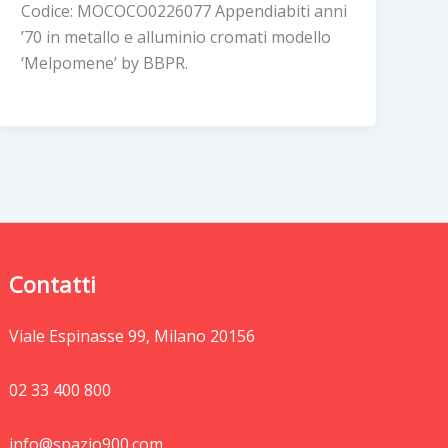
Codice: MOCOCO0226077 Appendiabiti anni
’70 in metallo e alluminio cromati modello
‘Melpomene’ by BBPR.
Contatti
Viale Espinasse 99, Milano 20156
02 33 400 800
info@spazio900.com