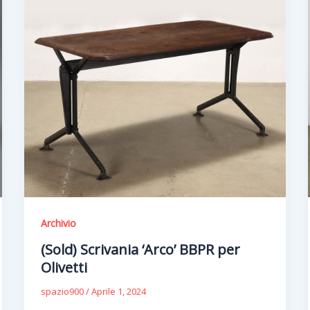
Archivio
(Sold) Scrivania ‘Arco’ BBPR per
Olivetti
spazio900
/
Aprile 1, 2024