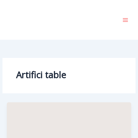
Vai
al
contenuto
Artifici table