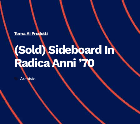
Torna Ai Prodotti
(Sold) Sideboard In
Radica Anni ’70
Archivio