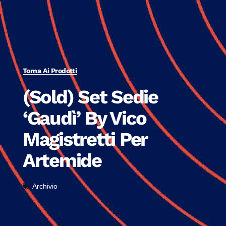
Torna Ai Prodotti
(Sold) Set Sedie
‘Gaudì’ By Vico
Magistretti Per
Artemide
Archivio