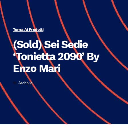
Torna Ai Prodotti
(Sold) Sei Sedie
‘Tonietta 2090’ By
Enzo Mari
Archivio