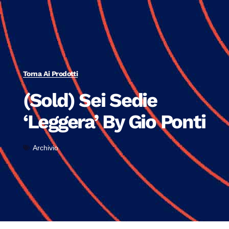
Torna Ai Prodotti
(Sold) Sei Sedie
‘Leggera’ By Gio Ponti
Archivio