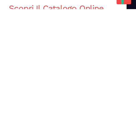
Scopri Il Catalogo Online
Completo
Catalogo Di Mano in Mano