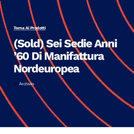
Torna Ai Prodotti
(Sold) Sei Sedie Anni
’60 Di Manifattura
Nordeuropea
Archivio