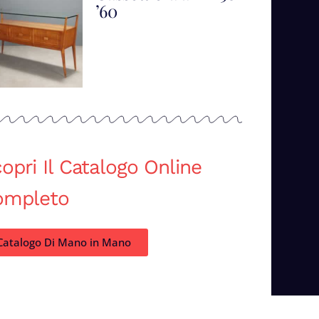
’60
opri Il Catalogo Online
ompleto
Catalogo Di Mano in Mano