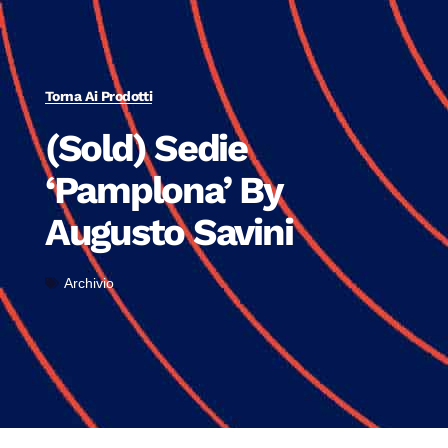
Torna Ai Prodotti
(Sold) Sedie
‘Pamplona’ By
Augusto Savini
Archivio