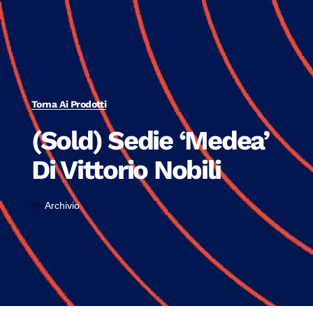
Torna Ai Prodotti
(Sold) Sedie ‘Medea’
Di Vittorio Nobili
Archivio